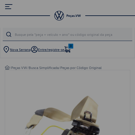
0
Nova Serrana
Entre/registre-se
/
Peças VW
/
Busca Simplificada
/
Peças por Código Original