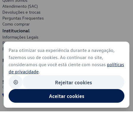
Quem Somos
Atendimento (SAC)
Devoluções e trocas
Perguntas Frequentes
Como comprar
Institucional
Informações Legais
Política de Privacidade
Política de Cookies
Para otimizar sua experiência durante a navegação,
fazemos uso de cookies. Ao continuar no site,
Formas de Pagamento
consideramos que você está ciente com nossas
políticas
de privacidade
.
Segurança
Rejeitar cookies
Aceitar cookies
© 2026 - Volkswagen do Brasil - Todos os direitos reservados