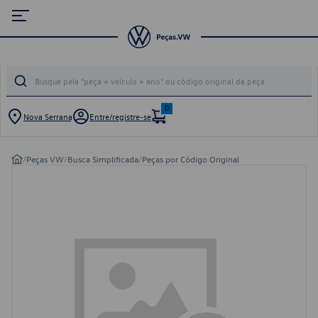
0
Nova Serrana
Entre/registre-se
/
Peças VW
/
Busca Simplificada
/
Peças por Código Original