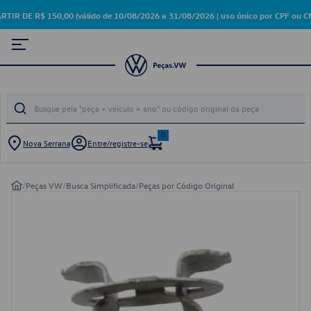
E R$ 150,00 (válido de 10/08/2026 a 31/08/2026 | uso único por CPF ou CN
0
Nova Serrana
Entre/registre-se
/
Peças VW
/
Busca Simplificada
/
Peças por Código Original