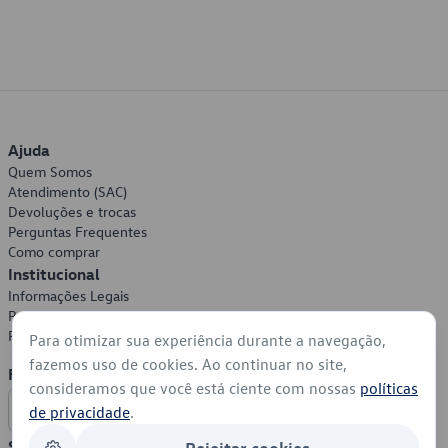
Ajuda
Quem Somos
Atendimento (SAC)
Devoluções e trocas
Perguntas Frequentes
Como comprar
Institucional
Informações Legais
Política de Privacidade
Política de Cookies
Para otimizar sua experiência durante a navegação,
fazemos uso de cookies. Ao continuar no site,
Formas de Pagamento
consideramos que você está ciente com nossas
políticas
de privacidade
.
Segurança
Rejeitar cookies