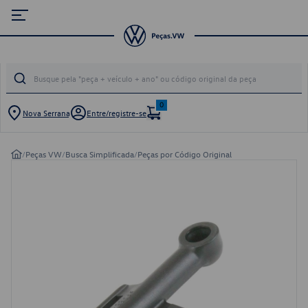
0
Nova Serrana
Entre/registre-se
/
Peças VW
/
Busca Simplificada
/
Peças por Código Original