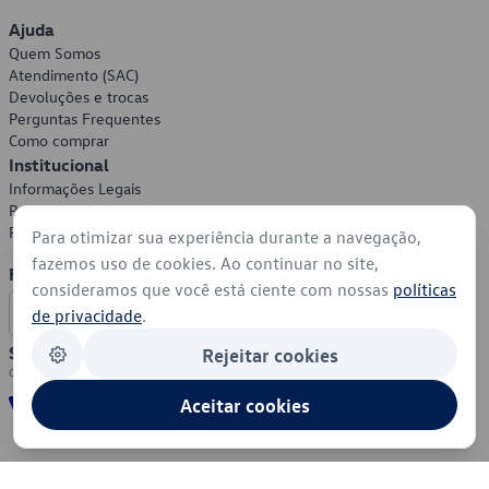
Ajuda
Quem Somos
Atendimento (SAC)
Devoluções e trocas
Perguntas Frequentes
Como comprar
Institucional
Informações Legais
Política de Privacidade
Política de Cookies
Para otimizar sua experiência durante a navegação,
fazemos uso de cookies. Ao continuar no site,
Formas de Pagamento
consideramos que você está ciente com nossas
políticas
de privacidade
.
Segurança
Rejeitar cookies
Aceitar cookies