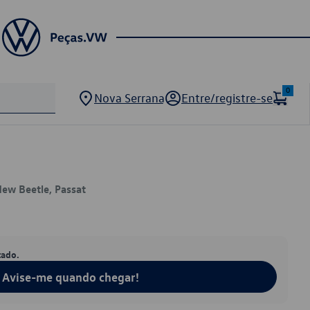
0
Nova Serrana
Entre/registre-se
 New Beetle, Passat
tado.
Avise-me quando chegar!