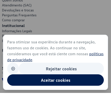
Quem Somos
Atendimento (SAC)
Devoluções e trocas
Perguntas Frequentes
Como comprar
Institucional
Informações Legais
Política de Privacidade
Política de Cookies
Para otimizar sua experiência durante a navegação,
fazemos uso de cookies. Ao continuar no site,
Formas de Pagamento
consideramos que você está ciente com nossas
políticas
de privacidade
.
Segurança
Rejeitar cookies
Aceitar cookies
© 2026 - Volkswagen do Brasil - Todos os direitos reservados