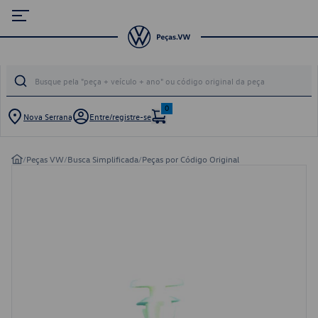
0
Nova Serrana
Entre/registre-se
/
Peças VW
/
Busca Simplificada
/
Peças por Código Original