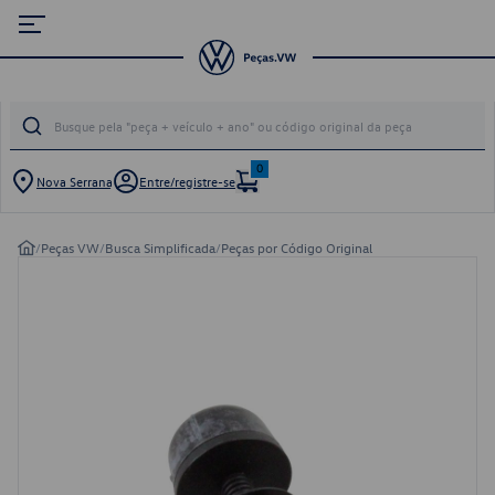
0
Nova Serrana
Entre/registre-se
/
Peças VW
/
Busca Simplificada
/
Peças por Código Original