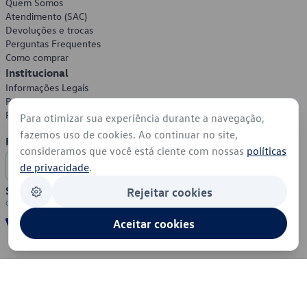
Quem Somos
Atendimento (SAC)
Devoluções e trocas
Perguntas Frequentes
Como comprar
Institucional
Informações Legais
Política de Privacidade
Política de Cookies
Para otimizar sua experiência durante a navegação,
fazemos uso de cookies. Ao continuar no site,
Formas de Pagamento
consideramos que você está ciente com nossas
políticas
de privacidade
.
Segurança
Rejeitar cookies
Aceitar cookies
© 2026 - Volkswagen do Brasil - Todos os direitos reservados