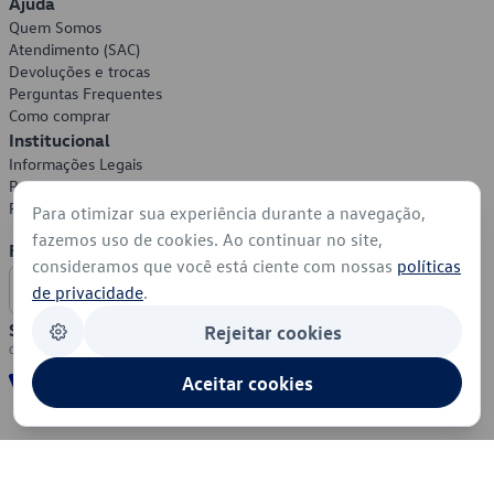
Ajuda
Quem Somos
Atendimento (SAC)
Devoluções e trocas
Perguntas Frequentes
Como comprar
Institucional
Informações Legais
Política de Privacidade
Política de Cookies
Para otimizar sua experiência durante a navegação,
fazemos uso de cookies. Ao continuar no site,
Formas de Pagamento
consideramos que você está ciente com nossas
políticas
de privacidade
.
Segurança
Rejeitar cookies
Aceitar cookies
© 2026 - Volkswagen do Brasil - Todos os direitos reservados