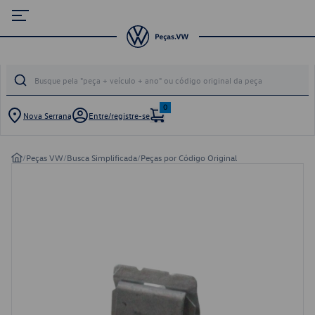
0
Nova Serrana
Entre/registre-se
/
Peças VW
/
Busca Simplificada
/
Peças por Código Original