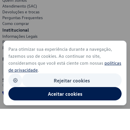
Quem Somos
Atendimento (SAC)
Devoluções e trocas
Perguntas Frequentes
Como comprar
Institucional
Informações Legais
Política de Privacidade
Política de Cookies
Para otimizar sua experiência durante a navegação,
fazemos uso de cookies. Ao continuar no site,
Formas de Pagamento
consideramos que você está ciente com nossas
políticas
de privacidade
.
Segurança
Rejeitar cookies
Aceitar cookies
© 2026 - Volkswagen do Brasil - Todos os direitos reservados