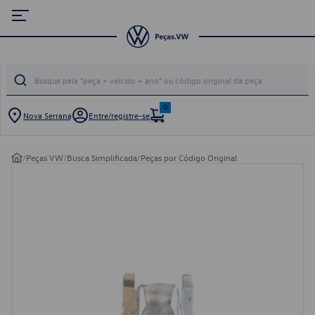
0
Nova Serrana
Entre/registre-se
/
Peças VW
/
Busca Simplificada
/
Peças por Código Original