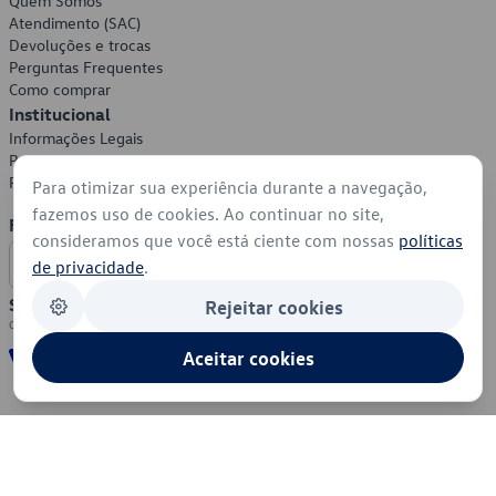
Quem Somos
Atendimento (SAC)
Devoluções e trocas
Perguntas Frequentes
Como comprar
Institucional
Informações Legais
Política de Privacidade
Política de Cookies
Para otimizar sua experiência durante a navegação,
fazemos uso de cookies. Ao continuar no site,
Formas de Pagamento
consideramos que você está ciente com nossas
políticas
de privacidade
.
Segurança
Rejeitar cookies
Aceitar cookies
© 2026 - Volkswagen do Brasil - Todos os direitos reservados