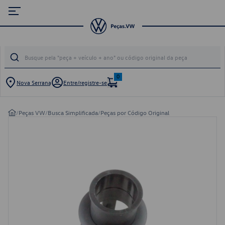
0
Nova Serrana
Entre/registre-se
/
Peças VW
/
Busca Simplificada
/
Peças por Código Original