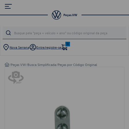
0
Nova Serrana
Entre/registre-se
/
Peças VW
/
Busca Simplificada
/
Peças por Código Original