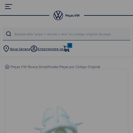
0
Nova Serrana
Entre/registre-se
/
Peças VW
/
Busca Simplificada
/
Peças por Código Original