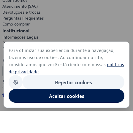
Quem Somos
Atendimento (SAC)
Devoluções e trocas
Perguntas Frequentes
Como comprar
Institucional
Informações Legais
Política de Privacidade
Política de Cookies
Para otimizar sua experiência durante a navegação,
fazemos uso de cookies. Ao continuar no site,
Formas de Pagamento
consideramos que você está ciente com nossas
políticas
de privacidade
.
Segurança
Rejeitar cookies
Aceitar cookies
© 2026 - Volkswagen do Brasil - Todos os direitos reservados