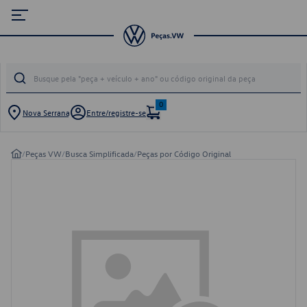
0
Nova Serrana
Entre/registre-se
/
Peças VW
/
Busca Simplificada
/
Peças por Código Original