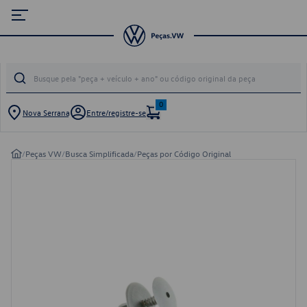
0
Nova Serrana
Entre/registre-se
/
Peças VW
/
Busca Simplificada
/
Peças por Código Original