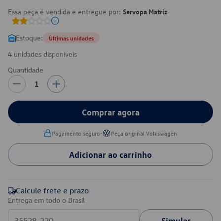
Essa peça é vendida e entregue por:
Servopa Matriz
Estoque:
Últimas unidades
4 unidades disponíveis
Quantidade
1
Comprar agora
•
Pagamento seguro
Peça original Volkswagen
Adicionar ao carrinho
Calcule frete e prazo
Entrega em todo o Brasil
Simular