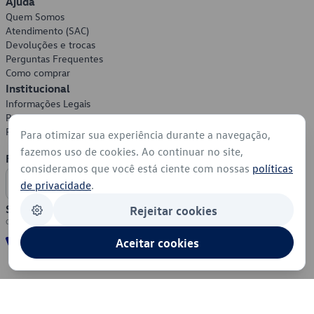
Ajuda
Quem Somos
Atendimento (SAC)
Devoluções e trocas
Perguntas Frequentes
Como comprar
Institucional
Informações Legais
Política de Privacidade
Política de Cookies
Para otimizar sua experiência durante a navegação,
fazemos uso de cookies. Ao continuar no site,
Formas de Pagamento
consideramos que você está ciente com nossas
políticas
de privacidade
.
Segurança
Rejeitar cookies
Aceitar cookies
© 2026 - Volkswagen do Brasil - Todos os direitos reservados