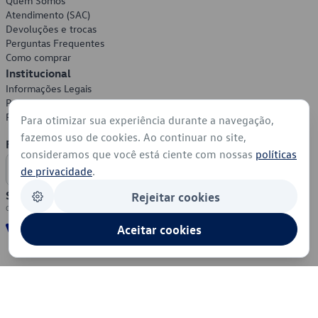
Quem Somos
Atendimento (SAC)
Devoluções e trocas
Perguntas Frequentes
Como comprar
Institucional
Informações Legais
Política de Privacidade
Política de Cookies
Para otimizar sua experiência durante a navegação,
fazemos uso de cookies. Ao continuar no site,
Formas de Pagamento
consideramos que você está ciente com nossas
políticas
de privacidade
.
Segurança
Rejeitar cookies
Aceitar cookies
© 2026 - Volkswagen do Brasil - Todos os direitos reservados