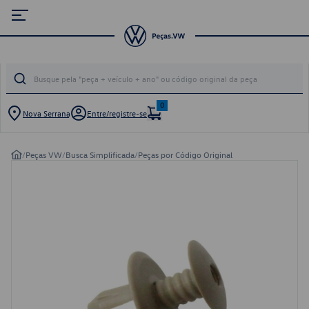
0
Nova Serrana
Entre/registre-se
/
Peças VW
/
Busca Simplificada
/
Peças por Código Original