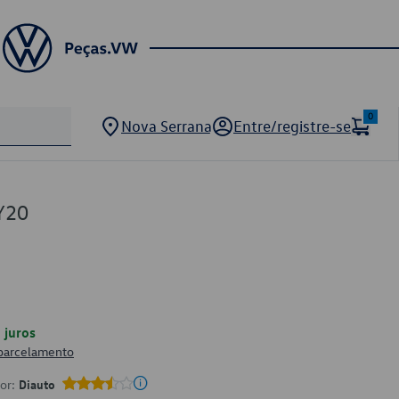
0
Nova Serrana
Entre/registre-se
Y20
juros
 parcelamento
por:
Diauto