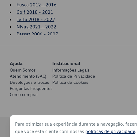
Fusca 2012 - 2016
Golf 2018 - 2021
Jetta 2018 - 2022
Nivus 2021 - 2022
Passat 2006 - 2007
Polo 2018 - 2022
T-Cross 2020 - 2022
Taos 2021 - 2022
Ajuda
Tiguan 2012 - 2018
Institucional
Quem Somos
Informações Legais
Touareg 2011 - 2012
Atendimento (SAC)
Política de Privacidade
Virtus 2018 - 2022
Devoluções e trocas
Política de Cookies
Perguntas Frequentes
Como comprar
Para otimizar sua experiência durante a navegação, faze
© 2026 - Volkswagen do Brasil - Todos os direitos reservados
que você está ciente com nossas
políticas de privacidade
.