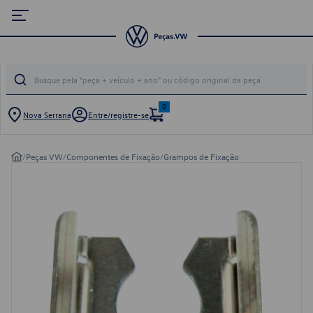
0
Nova Serrana
Entre/registre-se
/
Peças VW
/
Componentes de Fixação
/
Grampos de Fixação