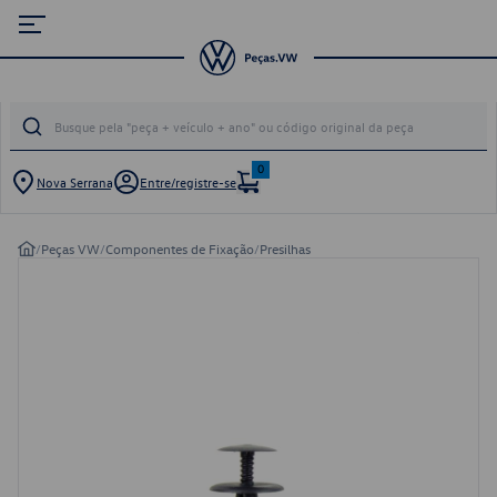
0
Nova Serrana
Entre/registre-se
/
Peças VW
/
Componentes de Fixação
/
Presilhas