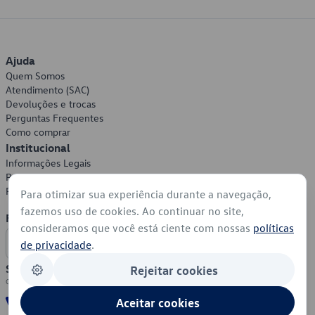
Ajuda
Quem Somos
Atendimento (SAC)
Devoluções e trocas
Perguntas Frequentes
Como comprar
Institucional
Informações Legais
Política de Privacidade
Política de Cookies
Para otimizar sua experiência durante a navegação,
fazemos uso de cookies. Ao continuar no site,
Formas de Pagamento
consideramos que você está ciente com nossas
políticas
de privacidade
.
Segurança
Rejeitar cookies
Aceitar cookies