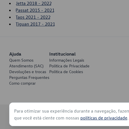
Jetta 2018 - 2022
Passat 2015 - 2021
Taos 2021 - 2022
Tiguan 2017 - 2021
Ajuda
Institucional
Quem Somos
Informações Legais
Atendimento (SAC)
Política de Privacidade
Devoluções e trocas
Política de Cookies
Perguntas Frequentes
Como comprar
Para otimizar sua experiência durante a navegação, faze
© 2026 - Volkswagen do Brasil - Todos os direitos reservados
que você está ciente com nossas
políticas de privacidade
.