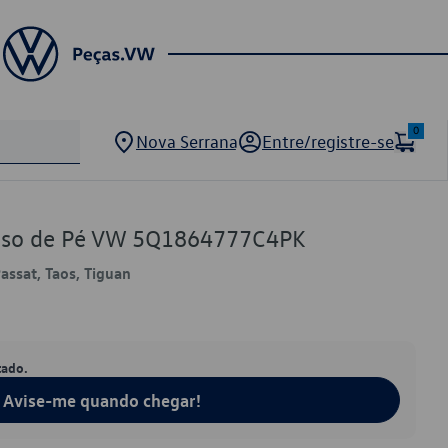
0
Nova Serrana
Entre/registre-se
nso de Pé VW 5Q1864777C4PK
Passat, Taos, Tiguan
tado.
Avise-me quando chegar!