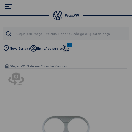
0
Nova Serrana
Entre/registre-se
/
Peças VW
/
Interior
/
Consoles Centrais