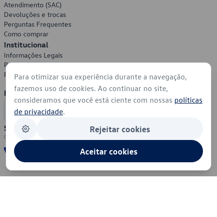
Atendimento (SAC)
Devoluções e trocas
Perguntas Frequentes
Como comprar
Institucional
Informações Legais
Política de Privacidade
Política de Cookies
Para otimizar sua experiência durante a navegação,
fazemos uso de cookies. Ao continuar no site,
Formas de Pagamento
consideramos que você está ciente com nossas
políticas
de privacidade
.
Segurança
Rejeitar cookies
Aceitar cookies
© 2026 - Volkswagen do Brasil - Todos os direitos reservados