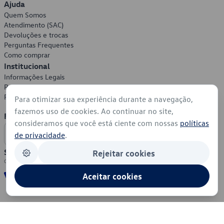
Ajuda
Quem Somos
Atendimento (SAC)
Devoluções e trocas
Perguntas Frequentes
Como comprar
Institucional
Informações Legais
Política de Privacidade
Política de Cookies
Para otimizar sua experiência durante a navegação,
fazemos uso de cookies. Ao continuar no site,
Formas de Pagamento
consideramos que você está ciente com nossas
políticas
de privacidade
.
Segurança
Rejeitar cookies
Aceitar cookies