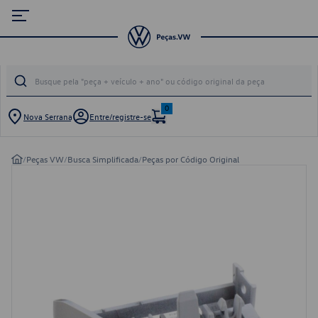
0
Nova Serrana
Entre/registre-se
/
Peças VW
/
Busca Simplificada
/
Peças por Código Original