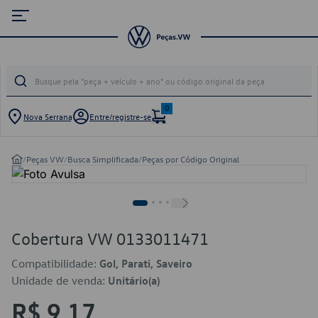
0
Nova Serrana
Entre/registre-se
/
Peças VW
/
Busca Simplificada
/
Peças por Código Original
Cobertura VW 0133011471
Compatibilidade:
Gol, Parati, Saveiro
Unidade de venda:
Unitário(a)
R$ 9,17