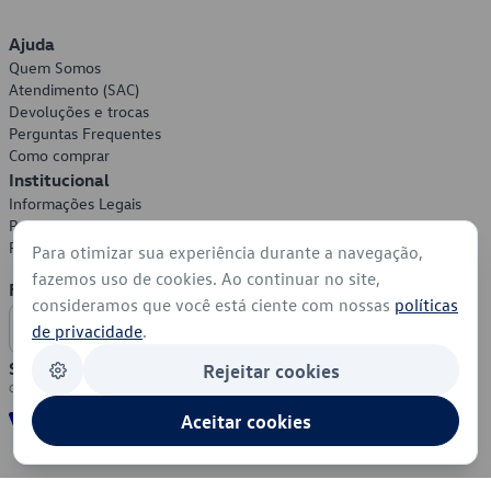
Ajuda
Quem Somos
Atendimento (SAC)
Devoluções e trocas
Perguntas Frequentes
Como comprar
Institucional
Informações Legais
Política de Privacidade
Política de Cookies
Para otimizar sua experiência durante a navegação,
fazemos uso de cookies. Ao continuar no site,
Formas de Pagamento
consideramos que você está ciente com nossas
políticas
de privacidade
.
Segurança
Rejeitar cookies
Aceitar cookies