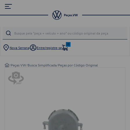
0
Nova Serrana
Entre/registre-se
/
Peças VW
/
Busca Simplificada
/
Peças por Código Original