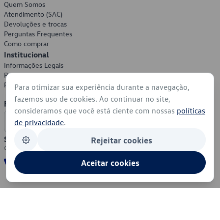
Quem Somos
Atendimento (SAC)
Devoluções e trocas
Perguntas Frequentes
Como comprar
Institucional
Informações Legais
Política de Privacidade
Política de Cookies
Para otimizar sua experiência durante a navegação,
fazemos uso de cookies. Ao continuar no site,
Formas de Pagamento
consideramos que você está ciente com nossas
políticas
de privacidade
.
Segurança
Rejeitar cookies
Aceitar cookies
© 2026 - Volkswagen do Brasil - Todos os direitos reservados