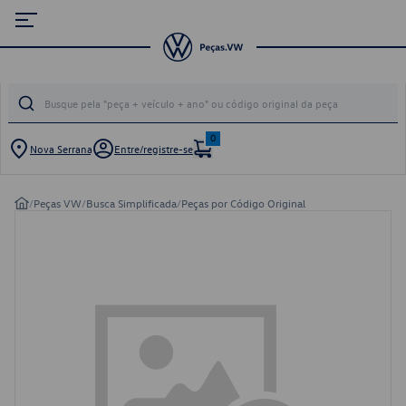
0
Nova Serrana
Entre/registre-se
/
Peças VW
/
Busca Simplificada
/
Peças por Código Original