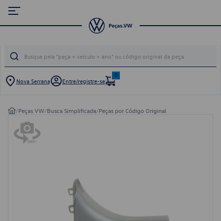
0
Nova Serrana
Entre/registre-se
/
Peças VW
/
Busca Simplificada
/
Peças por Código Original