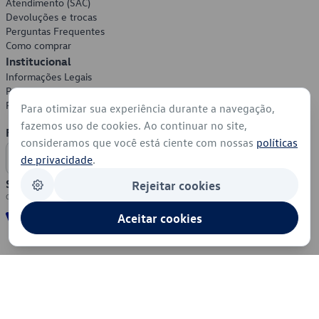
Atendimento (SAC)
Devoluções e trocas
Perguntas Frequentes
Como comprar
Institucional
Informações Legais
Política de Privacidade
Política de Cookies
Para otimizar sua experiência durante a navegação,
fazemos uso de cookies. Ao continuar no site,
Formas de Pagamento
consideramos que você está ciente com nossas
políticas
de privacidade
.
Segurança
Rejeitar cookies
Aceitar cookies
© 2026 - Volkswagen do Brasil - Todos os direitos reservados