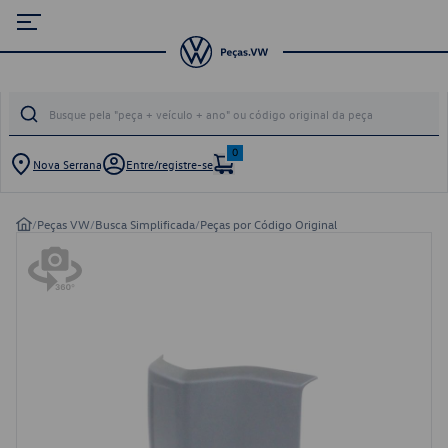
0
Nova Serrana
Entre/registre-se
/
Peças VW
/
Busca Simplificada
/
Peças por Código Original