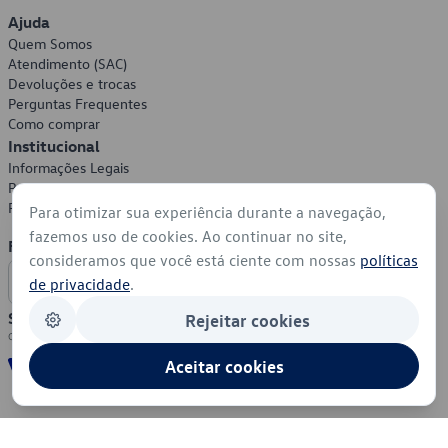
Ajuda
Quem Somos
Atendimento (SAC)
Devoluções e trocas
Perguntas Frequentes
Como comprar
Institucional
Informações Legais
Política de Privacidade
Política de Cookies
Para otimizar sua experiência durante a navegação,
fazemos uso de cookies. Ao continuar no site,
Formas de Pagamento
consideramos que você está ciente com nossas
políticas
de privacidade
.
Segurança
Rejeitar cookies
Aceitar cookies