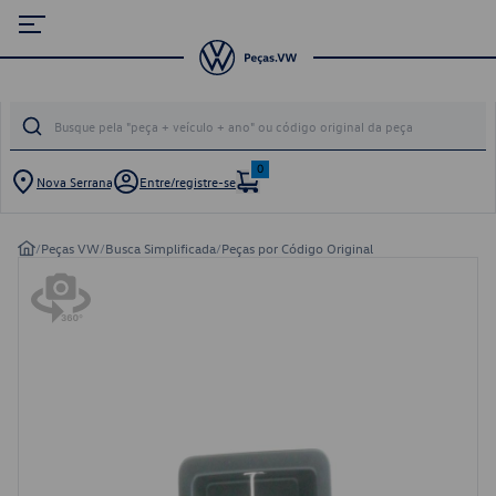
0
Nova Serrana
Entre/registre-se
/
Peças VW
/
Busca Simplificada
/
Peças por Código Original