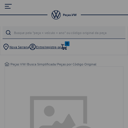
0
Nova Serrana
Entre/registre-se
/
Peças VW
/
Busca Simplificada
/
Peças por Código Original