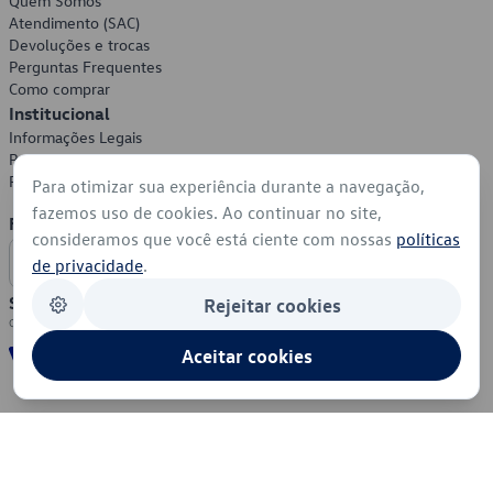
Quem Somos
Atendimento (SAC)
Devoluções e trocas
Perguntas Frequentes
Como comprar
Institucional
Informações Legais
Política de Privacidade
Política de Cookies
Para otimizar sua experiência durante a navegação,
fazemos uso de cookies. Ao continuar no site,
Formas de Pagamento
consideramos que você está ciente com nossas
políticas
de privacidade
.
Segurança
Rejeitar cookies
Aceitar cookies
© 2026 - Volkswagen do Brasil - Todos os direitos reservados