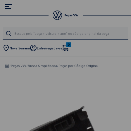
0
Nova Serrana
Entre/registre-se
/
Peças VW
/
Busca Simplificada
/
Peças por Código Original