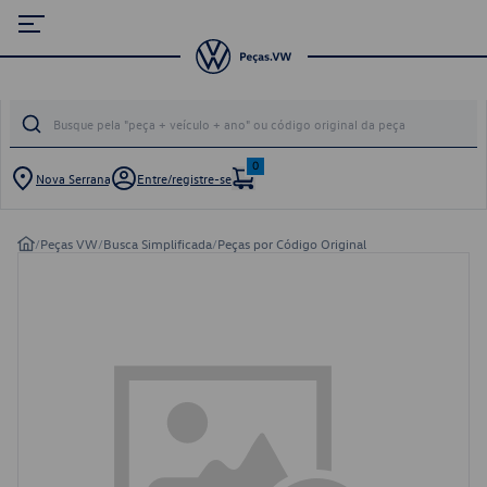
0
Nova Serrana
Entre/registre-se
/
Peças VW
/
Busca Simplificada
/
Peças por Código Original