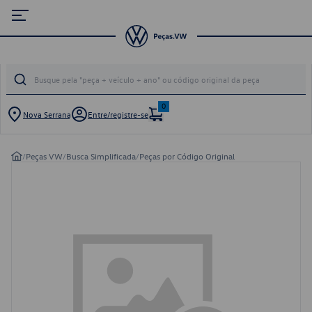
0
Nova Serrana
Entre/registre-se
/
Peças VW
/
Busca Simplificada
/
Peças por Código Original