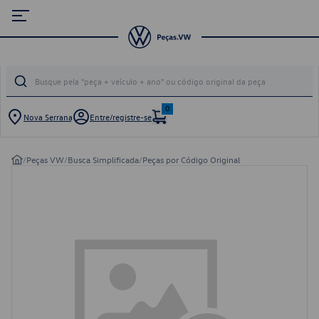
0
Nova Serrana
Entre/registre-se
/
Peças VW
/
Busca Simplificada
/
Peças por Código Original