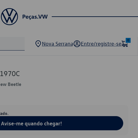
0
Nova Serrana
Entre/registre-se
01970C
New Beetle
tado.
Avise-me quando chegar!