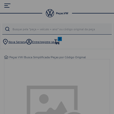
0
Nova Serrana
Entre/registre-se
/
Peças VW
/
Busca Simplificada
/
Peças por Código Original