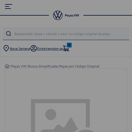
0
Nova Serrana
Entre/registre-se
/
Peças VW
/
Busca Simplificada
/
Peças por Código Original