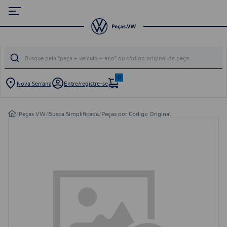
0
Nova Serrana
Entre/registre-se
/
Peças VW
/
Busca Simplificada
/
Peças por Código Original