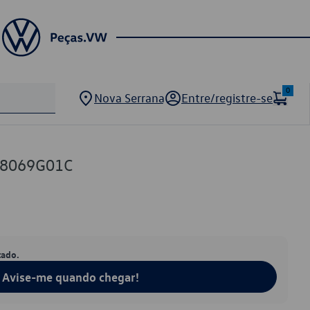
0
Nova Serrana
Entre/registre-se
58069G01C
tado.
Avise-me quando chegar!