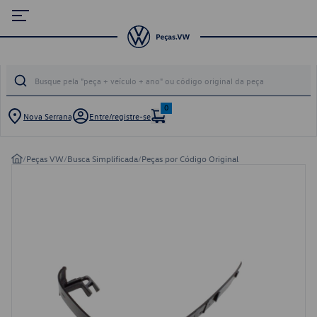
0
Nova Serrana
Entre/registre-se
/
Peças VW
/
Busca Simplificada
/
Peças por Código Original