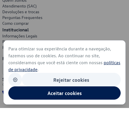
Quem Somos
Atendimento (SAC)
Devoluções e trocas
Perguntas Frequentes
Como comprar
Institucional
Informações Legais
Política de Privacidade
Política de Cookies
Para otimizar sua experiência durante a navegação,
fazemos uso de cookies. Ao continuar no site,
Formas de Pagamento
consideramos que você está ciente com nossas
políticas
de privacidade
.
Segurança
Rejeitar cookies
Aceitar cookies
© 2026 - Volkswagen do Brasil - Todos os direitos reservados