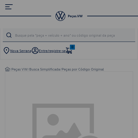
0
Nova Serrana
Entre/registre-se
/
Peças VW
/
Busca Simplificada
/
Peças por Código Original