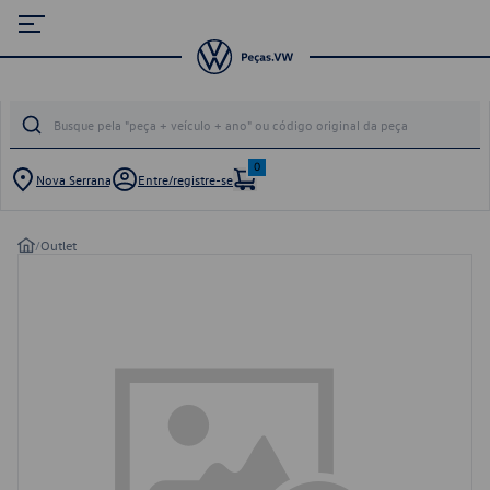
0
Nova Serrana
Entre/registre-se
/
Outlet