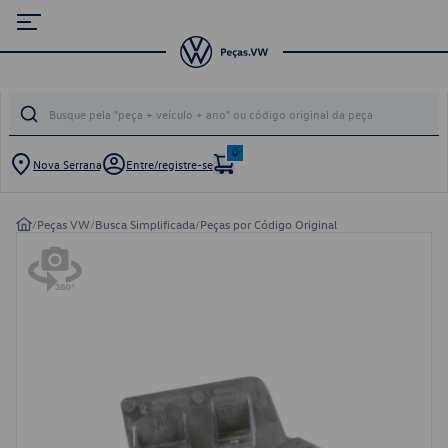
0
Nova Serrana
Entre/registre-se
/
Peças VW
/
Busca Simplificada
/
Peças por Código Original