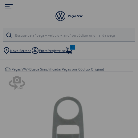
0
Nova Serrana
Entre/registre-se
/
Peças VW
/
Busca Simplificada
/
Peças por Código Original