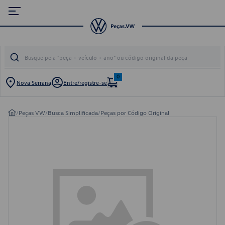
0
Nova Serrana
Entre/registre-se
/
Peças VW
/
Busca Simplificada
/
Peças por Código Original