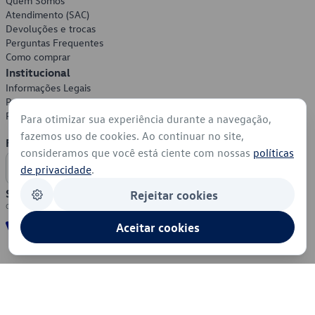
Quem Somos
Atendimento (SAC)
Devoluções e trocas
Perguntas Frequentes
Como comprar
Institucional
Informações Legais
Política de Privacidade
Política de Cookies
Para otimizar sua experiência durante a navegação,
fazemos uso de cookies. Ao continuar no site,
Formas de Pagamento
consideramos que você está ciente com nossas
políticas
de privacidade
.
Segurança
Rejeitar cookies
Aceitar cookies
© 2026 - Volkswagen do Brasil - Todos os direitos reservados