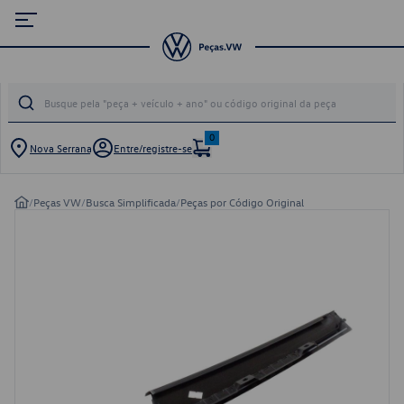
0
Nova Serrana
Entre/registre-se
/
Peças VW
/
Busca Simplificada
/
Peças por Código Original