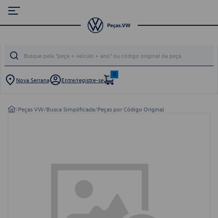
0
Nova Serrana
Entre/registre-se
/
Peças VW
/
Busca Simplificada
/
Peças por Código Original