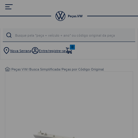
0
Nova Serrana
Entre/registre-se
/
Peças VW
/
Busca Simplificada
/
Peças por Código Original