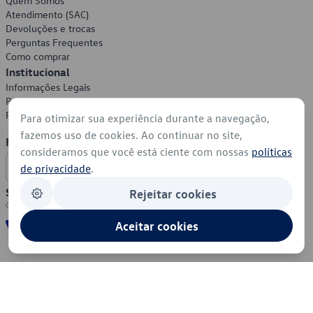
Quem Somos
Atendimento (SAC)
Devoluções e trocas
Perguntas Frequentes
Como comprar
Institucional
Informações Legais
Política de Privacidade
Política de Cookies
Para otimizar sua experiência durante a navegação,
fazemos uso de cookies. Ao continuar no site,
Formas de Pagamento
consideramos que você está ciente com nossas
políticas
de privacidade
.
Segurança
Rejeitar cookies
Aceitar cookies
© 2026 - Volkswagen do Brasil - Todos os direitos reservados