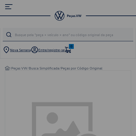
0
Nova Serrana
Entre/registre-se
/
Peças VW
/
Busca Simplificada
/
Peças por Código Original