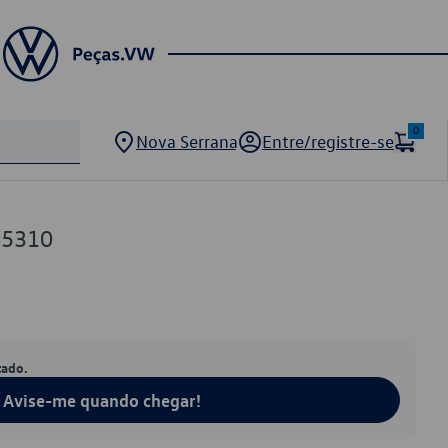
0
Nova Serrana
Entre/registre-se
45310
tado.
Avise-me quando chegar!